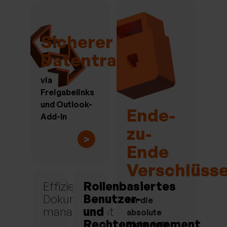
Sicherer
Datentransfer
via
Freigabelinks
und Outlook-
Ende-
Add-In
zu-
>
Ende
Verschlüss
Effizientes
Rollenbasiertes
Dokumenten-
Benutzer-
für die
management
und
absolute
Rechtemanagement
Sicherheit