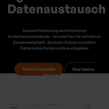
bu
bu
Datenaustausch
Secure Filesharing nach höchsten
Sicherheitsstandards – erschaffen für effektive
Zusammenarbeit,
die beim Schutz sensibler
Daten keine Kompromisse ei
ngehen.
Termin buchen
Kostenlos
Testen