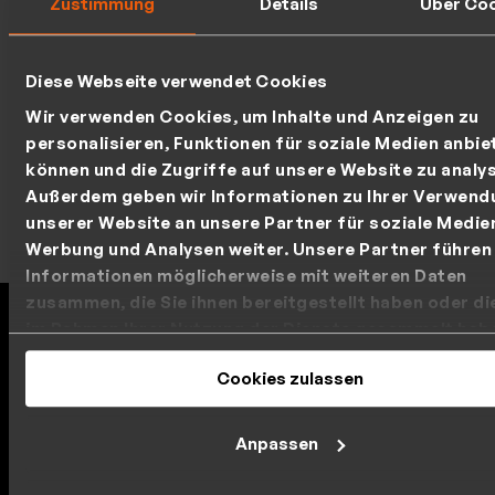
Zustimmung
Details
Über Co
Diese Webseite verwendet Cookies
Wir verwenden Cookies, um Inhalte und Anzeigen zu
personalisieren, Funktionen für soziale Medien anbie
können und die Zugriffe auf unsere Website zu analys
Außerdem geben wir Informationen zu Ihrer Verwend
unserer Website an unsere Partner für soziale Medie
Werbung und Analysen weiter. Unsere Partner führen
Informationen möglicherweise mit weiteren Daten
zusammen, die Sie ihnen bereitgestellt haben oder die
im Rahmen Ihrer Nutzung der Dienste gesammelt hab
DRACOON - Nachweisbar sicher
Ihre Cookie-Einstellungen können Sie jederzeit in uns
Cookies zulassen
DRACOON setzt neue Maßstäbe in der Cybersicherheit
Datenschutzerklärung
ändern.
und wurde mit den renommiertesten Auszeichnungen
Deutschlands für höchste Sicherheitsstandards
Anpassen
gewürdigt.