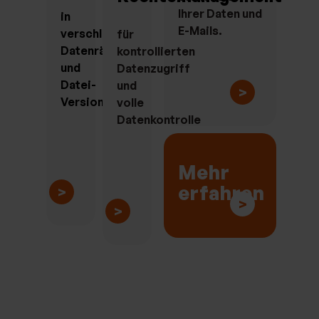
Ihrer Daten und
in
E-Mails.
verschlüsselten
für
Datenräumen
kontrollierten
und
Datenzugriff
Datei-
und
>
Versionierung
volle
Datenkontrolle
Mehr
erfahren
>
>
>