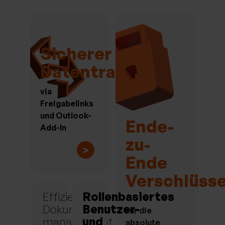
Sicherer
Datentransfer
via
Freigabelinks
und Outlook-
Ende-
Add-In
zu-
>
Ende
Verschlüss
Effizientes
Rollenbasiertes
Dokumenten-
Benutzer-
für die
management
und
absolute