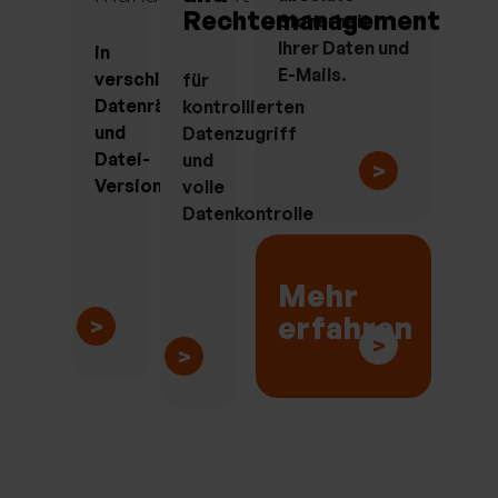
Rechtemanagement
Sicherheit
Ihrer Daten und
in
E-Mails.
verschlüsselten
für
Datenräumen
kontrollierten
und
Datenzugriff
Datei-
und
>
Versionierung
volle
Datenkontrolle
Mehr
erfahren
>
>
>