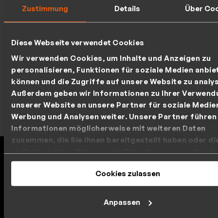
Zustimmung
Details
Über Co
Diese Webseite verwendet Cookies
Wir verwenden Cookies, um Inhalte und Anzeigen zu
personalisieren, Funktionen für soziale Medien anbie
können und die Zugriffe auf unsere Website zu analys
Außerdem geben wir Informationen zu Ihrer Verwend
unserer Website an unsere Partner für soziale Medie
Werbung und Analysen weiter. Unsere Partner führen
Informationen möglicherweise mit weiteren Daten
zusammen, die Sie ihnen bereitgestellt haben oder die
im Rahmen Ihrer Nutzung der Dienste gesammelt hab
DRACOON - Nachweisbar sicher
Ihre Cookie-Einstellungen können Sie jederzeit in uns
Cookies zulassen
Datenschutzerklärung
ändern.
DRACOON setzt neue Maßstäbe in der Cybersicherheit
und wurde mit den renommiertesten Auszeichnungen
Anpassen
Deutschlands für höchste Sicherheitsstandards
gewürdigt.