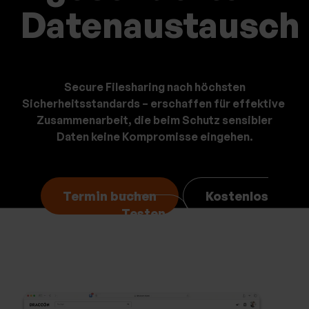
bu
bu
Datenaustausch
Secure Filesharing nach höchsten
Sicherheitsstandards – erschaffen für effektive
Zusammenarbeit,
die beim Schutz sensibler
Daten keine Kompromisse ei
ngehen.
Termin buchen
Kostenlos
Testen