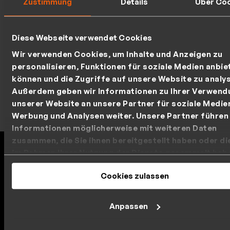
Zustimmung
Details
Über Co
Diese Webseite verwendet Cookies
Wir verwenden Cookies, um Inhalte und Anzeigen zu
personalisieren, Funktionen für soziale Medien anbie
können und die Zugriffe auf unsere Website zu analys
Außerdem geben wir Informationen zu Ihrer Verwend
unserer Website an unsere Partner für soziale Medie
Werbung und Analysen weiter. Unsere Partner führen
Informationen möglicherweise mit weiteren Daten
zusammen, die Sie ihnen bereitgestellt haben oder die
im Rahmen Ihrer Nutzung der Dienste gesammelt hab
DRACOON - Nachweisbar sicher
Ihre Cookie-Einstellungen können Sie jederzeit in uns
Cookies zulassen
DRACOON setzt neue Maßstäbe in der Cybersicherheit
Datenschutzerklärung
ändern.
und wurde mit den renommiertesten Auszeichnungen
Deutschlands für höchste Sicherheitsstandards
Anpassen
gewürdigt.