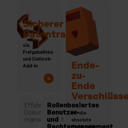
Sicherer
Datentransfer
via
Freigabelinks
und Outlook-
Ende-
Add-In
zu-
>
Ende
Verschlüss
Effizientes
Rollenbasiertes
Dokumenten-
Benutzer-
für die
management
und
absolute
Rechtemanagement
Sicherheit