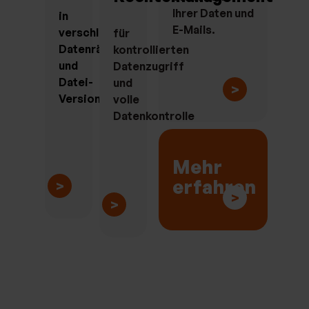
Ihrer Daten und
in
E-Mails.
verschlüsselten
für
Datenräumen
kontrollierten
und
Datenzugriff
Datei-
und
>
Versionierung
volle
Datenkontrolle
Mehr
erfahren
>
>
>