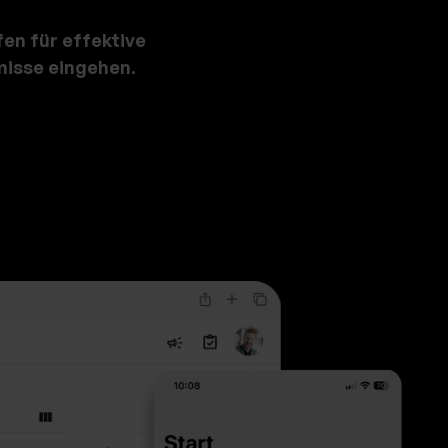
fen für effektive
isse ei
ngehen.