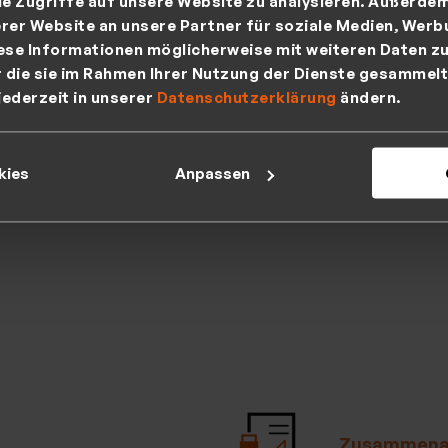
ie Zugriffe auf unsere Website zu analysieren. Außerde
ontrolle
rer Website an unsere Partner für soziale Medien, Werb
ese Informationen möglicherweise mit weiteren Daten zu
r die sie im Rahmen Ihrer Nutzung der Dienste gesammelt
Mehr erfa
jederzeit in unserer
Datenschutzerklärung
ändern.
>
kies
Anpassen
Zusammenar