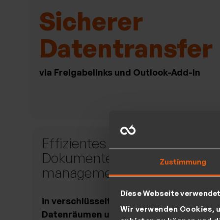
Sicherer
Datentransfer
via Freigabelinks und Outlook-Add-In
Effizientes
Rol
Dokumenten-
Ben
Zustimmung
management
Rec
Diese Webseite verwende
in verschlüsselten
für ko
Wir verwenden Cookies, u
Datenräumen und Datei-
Datenz