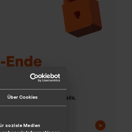
u-Ende
üsselung
Über Cookies
rheit Ihrer Daten und E-Mails.
>
ür soziale Medien