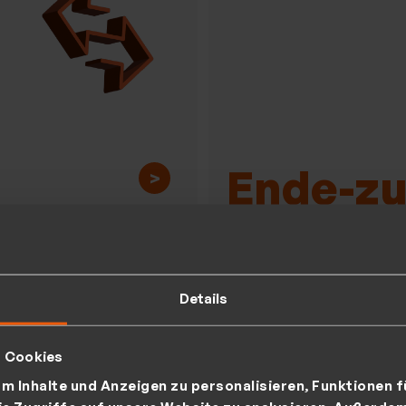
Ende-z
>
Verschl
lenbasiertes
utzer- und
Details
für die absolute Siche
htemanagement
t Cookies
ntrollierten
m Inhalte und Anzeigen zu personalisieren, Funktionen f
ugriff und volle