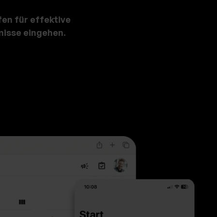
fen für effektive
isse ei
ngehen.