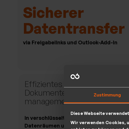
Sicherer
Datentransfer
via Freigabelinks und Outlook-Add-In
Effizientes
Rol
Dokumenten-
Ben
Zustimmung
management
Rec
Diese Webseite verwende
in verschlüsselten
für ko
Wir verwenden Cookies, u
Datenräumen und Datei-
Datenz