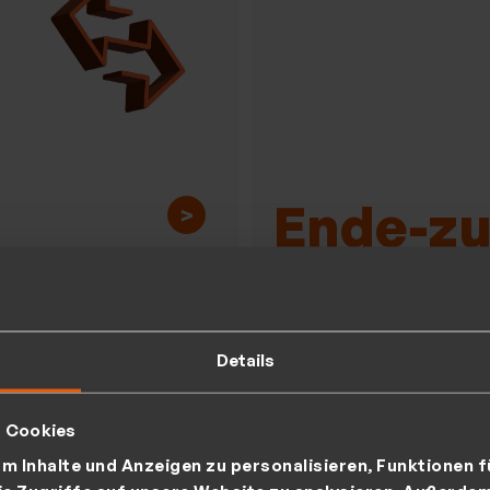
Ende-z
>
Verschl
lenbasiertes
utzer- und
Details
für die absolute Siche
htemanagement
t Cookies
ntrollierten
m Inhalte und Anzeigen zu personalisieren, Funktionen f
ugriff und volle