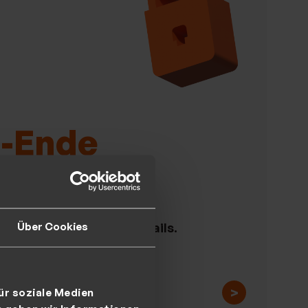
u-Ende
üsselung
Über Cookies
rheit Ihrer Daten und E-Mails.
>
ür soziale Medien