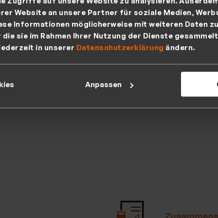
ie Zugriffe auf unsere Website zu analysieren. Außerde
ontrolle
rer Website an unsere Partner für soziale Medien, Werb
ese Informationen möglicherweise mit weiteren Daten zu
r die sie im Rahmen Ihrer Nutzung der Dienste gesammelt
Mehr erfa
jederzeit in unserer
Datenschutzerklärung
ändern.
>
kies
Anpassen
Zusammenar