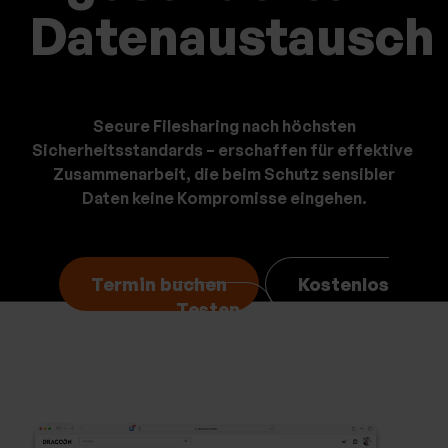
bu
bu
Datenaustausch
Secure Filesharing nach höchsten
Sicherheitsstandards – erschaffen für effektive
Zusammenarbeit,
die beim Schutz sensibler
Daten keine Kompromisse ei
ngehen.
Termin buchen
Kostenlos
Testen