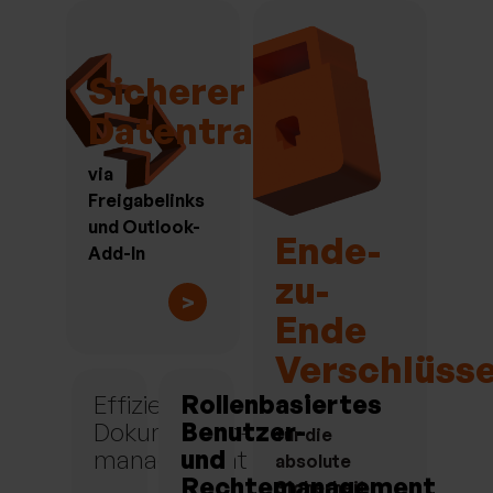
Sicherer
Datentransfer
via
Freigabelinks
und Outlook-
Ende-
Add-In
zu-
>
Ende
Verschlüss
Effizientes
Rollenbasiertes
Dokumenten-
Benutzer-
für die
management
und
absolute
Rechtemanagement
Sicherheit