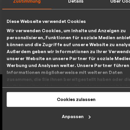
Zustimmung
Details
Über Co
Diese Webseite verwendet Cookies
Wir verwenden Cookies, um Inhalte und Anzeigen zu
personalisieren, Funktionen für soziale Medien anbie
können und die Zugriffe auf unsere Website zu analys
Außerdem geben wir Informationen zu Ihrer Verwend
unserer Website an unsere Partner für soziale Medie
Werbung und Analysen weiter. Unsere Partner führen
Informationen möglicherweise mit weiteren Daten
zusammen, die Sie ihnen bereitgestellt haben oder die
im Rahmen Ihrer Nutzung der Dienste gesammelt hab
DRACOON - Nachweisbar sicher
Ihre Cookie-Einstellungen können Sie jederzeit in uns
Cookies zulassen
DRACOON setzt neue Maßstäbe in der Cybersicherheit
Datenschutzerklärung
ändern.
und wurde mit den renommiertesten Auszeichnungen
Deutschlands für höchste Sicherheitsstandards
Anpassen
gewürdigt.