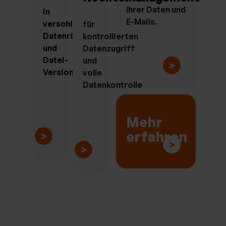
Ihrer Daten und
in
E-Mails.
verschlüsselten
für
Datenräumen
kontrollierten
und
Datenzugriff
Datei-
und
>
Versionierung
volle
Datenkontrolle
Mehr
erfahren
>
>
>