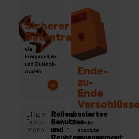
Sicherer
Datentransfer
via
Freigabelinks
und Outlook-
Ende-
Add-In
zu-
>
Ende
Verschlüss
Effizientes
Rollenbasiertes
Dokumenten-
Benutzer-
für die
management
und
absolute
Rechtemanagement
Sicherheit