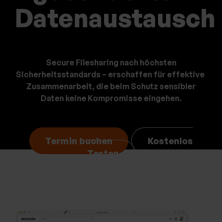
bu
bu
Datenaustausch
Secure Filesharing nach höchsten
Sicherheitsstandards – erschaffen für effektive
Zusammenarbeit,
die beim Schutz sensibler
Daten keine Kompromisse ei
ngehen.
Termin buchen
Kostenlos
Testen