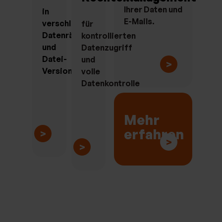
Ihrer Daten und
in
E-Mails.
verschlüsselten
für
Datenräumen
kontrollierten
und
Datenzugriff
Datei-
und
>
Versionierung
volle
Datenkontrolle
Mehr
erfahren
>
>
>