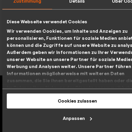
Zustimmung
Details
Über Co
Diese Webseite verwendet Cookies
Wir verwenden Cookies, um Inhalte und Anzeigen zu
personalisieren, Funktionen für soziale Medien anbie
können und die Zugriffe auf unsere Website zu analys
Außerdem geben wir Informationen zu Ihrer Verwend
unserer Website an unsere Partner für soziale Medie
Werbung und Analysen weiter. Unsere Partner führen
Informationen möglicherweise mit weiteren Daten
zusammen, die Sie ihnen bereitgestellt haben oder die
im Rahmen Ihrer Nutzung der Dienste gesammelt hab
DRACOON - Nachweisbar sicher
Ihre Cookie-Einstellungen können Sie jederzeit in uns
Cookies zulassen
DRACOON setzt neue Maßstäbe in der Cybersicherheit
Datenschutzerklärung
ändern.
und wurde mit den renommiertesten Auszeichnungen
Deutschlands für höchste Sicherheitsstandards
Anpassen
gewürdigt.